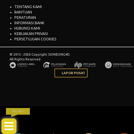
TENTANG KAMI
BANTUAN
PERATURAN
INFORMASI BANK
HUBUNGI KAMI
KEBIJAKAN PRIVASI
PERSETUJUAN COOKIES
© 2015 - 2026 Copyright SOMBONG4D.
All Rights Reserved.
LAPOR PUSAT
Tap Me!