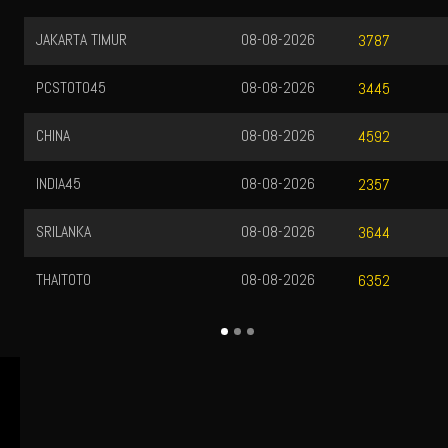
JAKARTA TIMUR
08-08-2026
3787
PCSTOTO45
08-08-2026
3445
CHINA
08-08-2026
4592
INDIA45
08-08-2026
2357
SRILANKA
08-08-2026
3644
THAITOTO
08-08-2026
6352