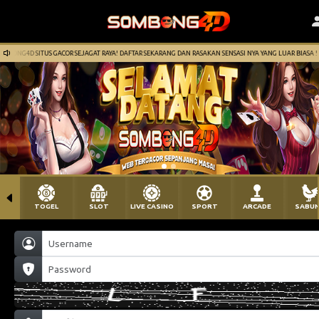
ONG4D SITUS GACOR SEJAGAT RAYA! DAFTAR SEKARANG DAN RASAKAN SENSASI NYA YANG LUAR BIASA !
TOGEL
SLOT
LIVE CASINO
SPORT
ARCADE
SABU