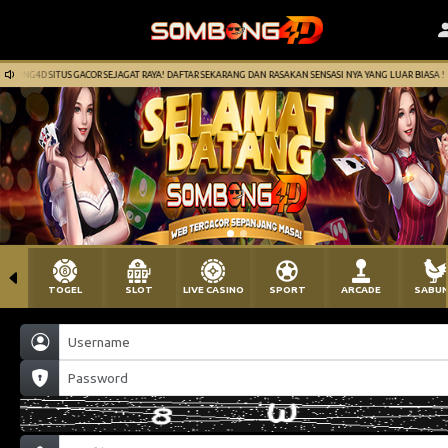
NG4D SITUS GACOR SEJAGAT RAYA! DAFTAR SEKARANG DAN RASAKAN SENSASI NYA YANG LUAR BIASA !
TOGEL
SLOT
LIVE CASINO
SPORT
ARCADE
SABU