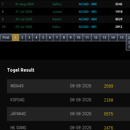
7
01 Aug 2026
Sabtu
AUS6D - 886
3342
8
31 Jul 2026
Jumat
AUS6D - 885
1918
9
30 Jul 2026
Kamis
AUS6D - 884
8329
10
29 Jul 2026
Rabu
AUS6D - 883
2812
First
1
2
3
4
5
6
7
8
9
10
11
12
13
14
15
(
)
Togel Result
INDIA49
08-08-2026
2599
KSPO4D
08-08-2026
2168
JAPAN4D
08-08-2026
0575
HK SIANG
08-08-2026
2476