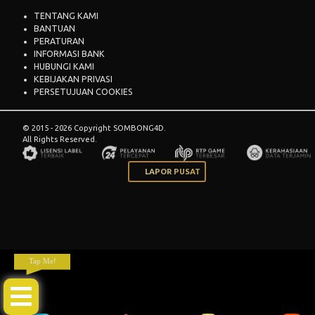
TENTANG KAMI
BANTUAN
PERATURAN
INFORMASI BANK
HUBUNGI KAMI
KEBIJAKAN PRIVASI
PERSETUJUAN COOKIES
© 2015 - 2026 Copyright SOMBONG4D.
All Rights Reserved.
LAPOR PUSAT
Tap Me!