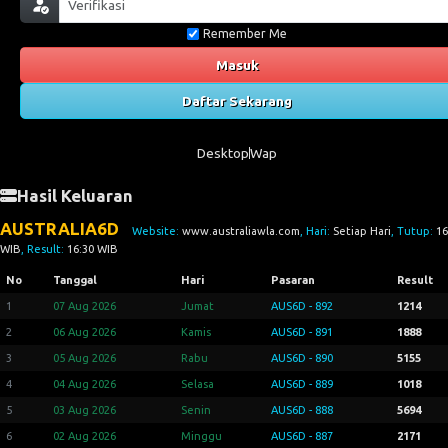
Remember Me
Masuk
Daftar Sekarang
Desktop
Wap
Hasil Keluaran
AUSTRALIA6D
Website:
www.australiawla.com
, Hari:
Setiap Hari
, Tutup:
16
WIB
, Result:
16:30 WIB
No
Tanggal
Hari
Pasaran
Result
1
07 Aug 2026
Jumat
AUS6D - 892
1214
2
06 Aug 2026
Kamis
AUS6D - 891
1888
3
05 Aug 2026
Rabu
AUS6D - 890
5155
4
04 Aug 2026
Selasa
AUS6D - 889
1018
5
03 Aug 2026
Senin
AUS6D - 888
5694
6
02 Aug 2026
Minggu
AUS6D - 887
2171