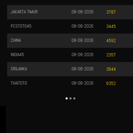
JAKARTA TIMUR
08-08-2026
3787
PCSTOTO45
08-08-2026
3445
CHINA
08-08-2026
4592
INDIA45
08-08-2026
2357
SRILANKA
08-08-2026
3644
THAITOTO
08-08-2026
6352